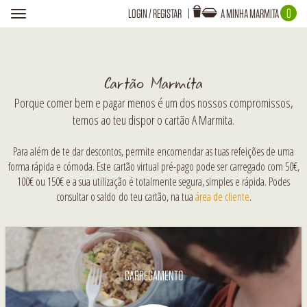
0
LOGIN
/
REGISTAR
A MINHA MARMITA
Toggle
navigation
Login
A TUA MARMITA ESTÁ VAZIA!
Cartão Marmita
Porque comer bem e pagar menos é um dos nossos compromissos,
temos ao teu dispor o cartão A Marmita.
Recuperar Password
Para além de te dar descontos, permite encomendar as tuas refeições de uma
forma rápida e cómoda. Este cartão virtual pré-pago pode ser carregado com 50€,
100€ ou 150€ e a sua utilização é totalmente segura, simples e rápida. Podes
consultar o saldo do teu cartão, na tua
área de cliente
.
CARREGAMENTO