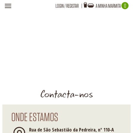
0
LOGIN
/
REGISTAR
A MINHA MARMITA
Toggle
navigation
Login
A TUA MARMITA ESTÁ VAZIA!
Recuperar Password
Contacta-nos
ONDE ESTAMOS
Rua de São Sebastião da Pedreira, nº 110-A