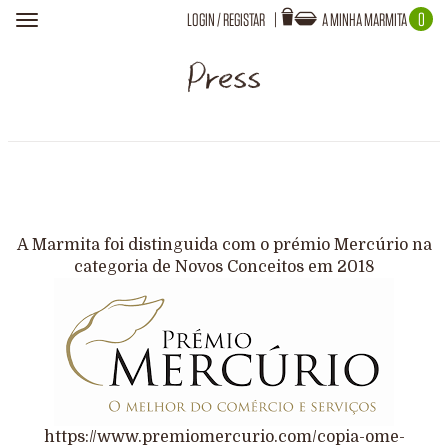
0
LOGIN
/
REGISTAR
A MINHA MARMITA
Toggle
navigation
Login
Press
A TUA MARMITA ESTÁ VAZIA!
Recuperar Password
A Marmita foi distinguida com o prémio Mercúrio na
categoria de Novos Conceitos em 2018
https://www.premiomercurio.com/copia-ome-