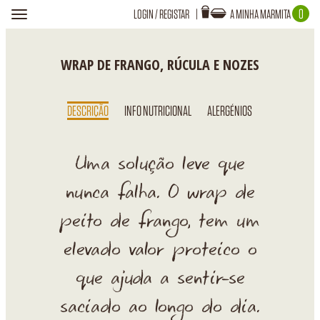
0
LOGIN
/
REGISTAR
A MINHA MARMITA
Toggle
navigation
Login
A TUA MARMITA ESTÁ VAZIA!
WRAP DE FRANGO, RÚCULA E NOZES
DESCRIÇÃO
INFO NUTRICIONAL
ALERGÉNIOS
Recuperar Password
Uma solução leve que
nunca falha. O wrap de
peito de frango, tem um
elevado valor proteico o
que ajuda a sentir-se
saciado ao longo do dia.