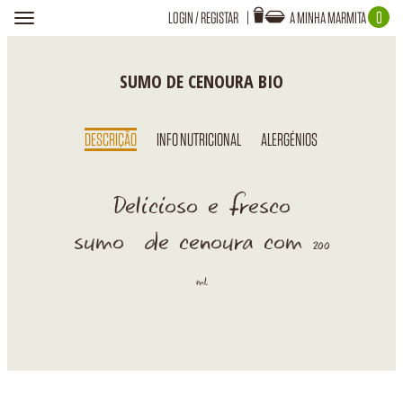
0
LOGIN
/
REGISTAR
A MINHA MARMITA
Toggle
navigation
Login
A TUA MARMITA ESTÁ VAZIA!
SUMO DE CENOURA BIO
DESCRIÇÃO
INFO NUTRICIONAL
ALERGÉNIOS
Recuperar Password
Delicioso e fresco
sumo de cenoura com
200
ml.