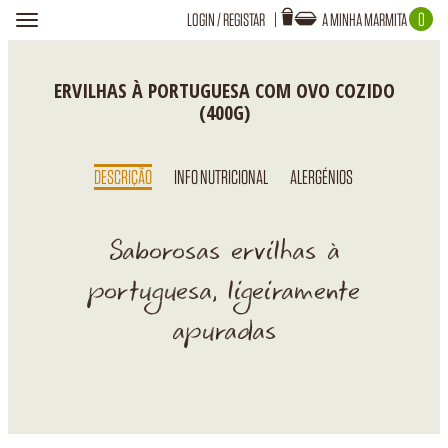
0
LOGIN
/
REGISTAR
A MINHA MARMITA
Toggle
navigation
Login
A TUA MARMITA ESTÁ VAZIA!
ERVILHAS À PORTUGUESA COM OVO COZIDO
(400G)
DESCRIÇÃO
INFO NUTRICIONAL
ALERGÉNIOS
Recuperar Password
Saborosas ervilhas à
portuguesa, ligeiramente
apuradas