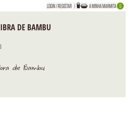
LOGIN
/
REGISTAR
A MINHA MARMITA
0
Login
A TUA MARMITA ESTÁ VAZIA!
 FIBRA DE BAMBU
S
Recuperar Password
Fibra de Bambu