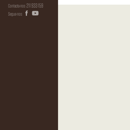
211 933 159
Contacta-nos
Segue-nos