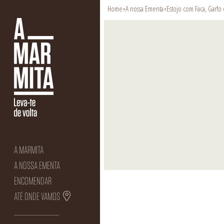
Home
A nossa Ementa
Estojo com Faca, Garfo
›
›
A MARMITA
A NOSSA EMENTA
ENCOMENDAR
ATÉ ONDE VAMOS