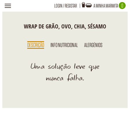
0
LOGIN
/
REGISTAR
A MINHA MARMITA
Toggle
navigation
Login
A TUA MARMITA ESTÁ VAZIA!
WRAP DE GRÃO, OVO, CHIA, SÉSAMO
DESCRIÇÃO
INFO NUTRICIONAL
ALERGÉNIOS
Recuperar Password
Uma solução leve que
nunca falha.