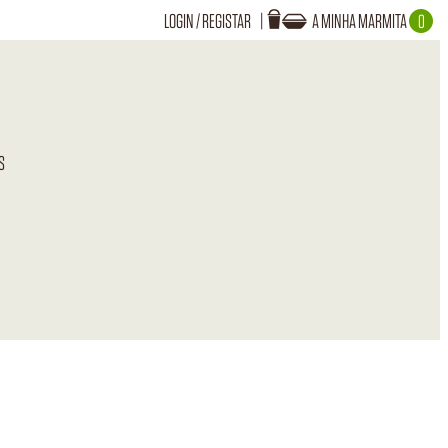
LOGIN
/
REGISTAR
A MINHA MARMITA
0
Login
A TUA MARMITA ESTÁ VAZIA!
S
Recuperar Password