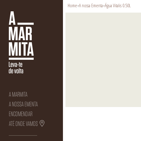
Home
A nossa Ementa
Água Vitalis 0.50L
›
›
A MARMITA
A NOSSA EMENTA
ENCOMENDAR
ATÉ ONDE VAMOS