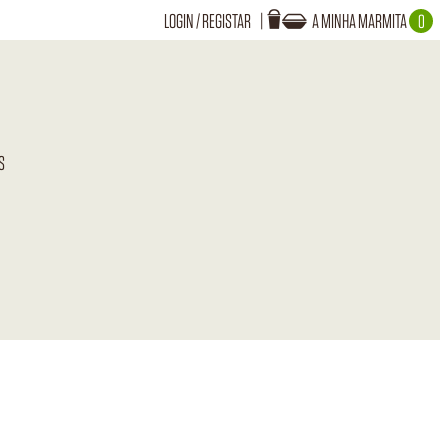
LOGIN
/
REGISTAR
A MINHA MARMITA
0
Login
A TUA MARMITA ESTÁ VAZIA!
S
Recuperar Password