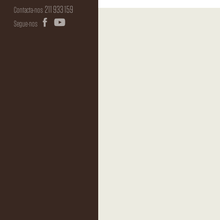
211 933 159
Contacta-nos
Segue-nos