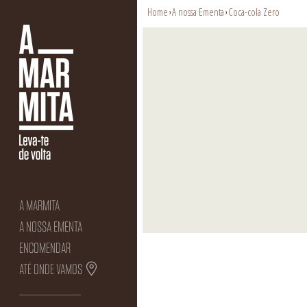
Home
A nossa Ementa
Coca-cola Zero
›
›
A MARMITA
A NOSSA EMENTA
ENCOMENDAR
ATÉ ONDE VAMOS